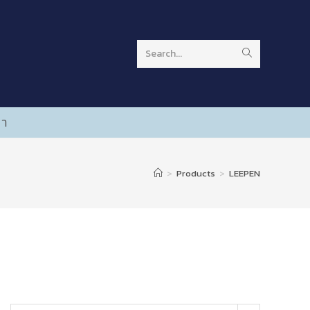
Search...
รา
>
Products
>
LEEPEN